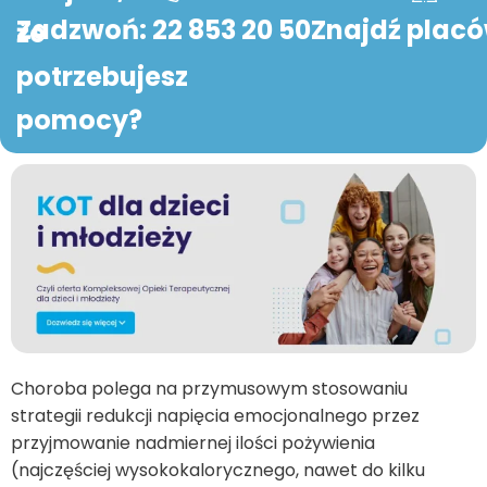
Zadzwoń: 22 853 20 50
Znajdź plac
że
potrzebujesz
pomocy?
Choroba polega na przymusowym stosowaniu
strategii redukcji napięcia emocjonalnego przez
przyjmowanie nadmiernej ilości pożywienia
(najczęściej wysokokalorycznego, nawet do kilku