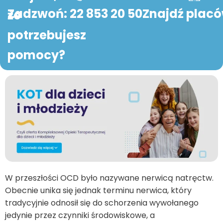
Zadzwoń: 22 853 20 50
Znajdź plac
że
potrzebujesz
pomocy?
W przeszłości OCD było nazywane nerwicą natręctw.
Obecnie unika się jednak terminu nerwica, który
tradycyjnie odnosił się do schorzenia wywołanego
jedynie przez czynniki środowiskowe, a