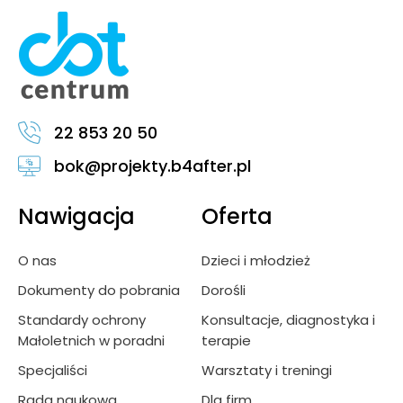
22 853 20 50
bok@projekty.b4after.pl
Nawigacja
Oferta
O nas
Dzieci i młodzież
Dokumenty do pobrania
Dorośli
Standardy ochrony
Konsultacje, diagnostyka i
Małoletnich w poradni
terapie
Specjaliści
Warsztaty i treningi
Rada naukowa
Dla firm